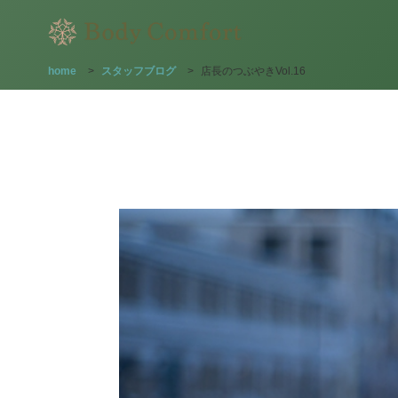
home
>
スタッフブログ
>
店長のつぶやきVol.16