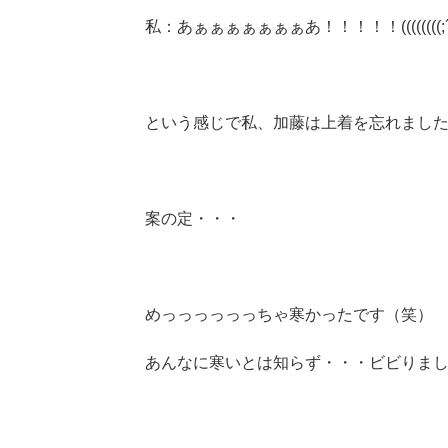
私：あぁぁぁぁぁぁぁあ！！！！！((((((((;´
という感じで私、加藤は上着を忘れまし
案の定・・・
めっっっっっっちゃ寒かったです（笑）
あんなに寒いとは知らず・・・ビビりま