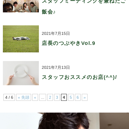
スタッフミーティングを兼ねたご
飯会♪
2021年7月15日
店長のつぶやきVol.9
2021年7月13日
スタッフおススメのお店(^^)/
4 / 6
« 先頭
«
...
2
3
4
5
6
»